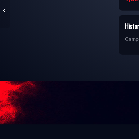
HADI KASSM
Histor
Campeo