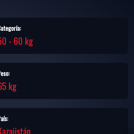
Categoría:
50 - 60 kg
Peso:
65 kg
aís:
Kazajistán