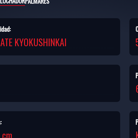
 LUCHADOR
PALMARÉS
idad:
ATE KYOKUSHINKAI
:
P
2 cm