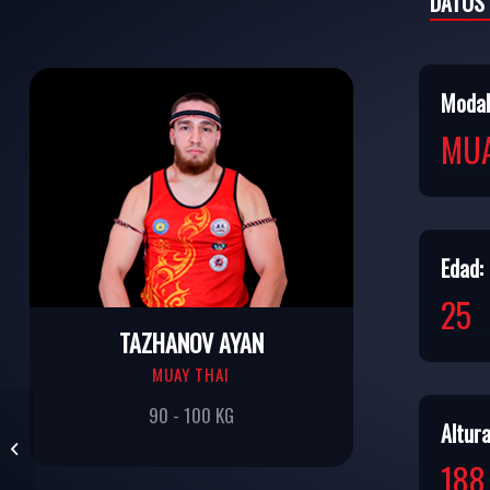
DATOS
Modal
MUA
Edad:
25
TAZHANOV AYAN
MUAY THAI
90 - 100 KG
Altura
TUSUPOV NURYM
188