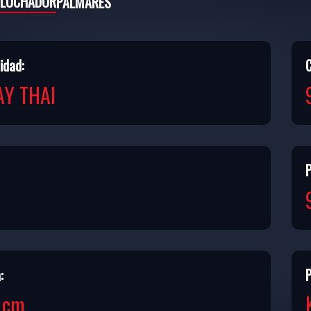
 LUCHADOR
PALMARÉS
idad:
Y THAI
:
P
 cm