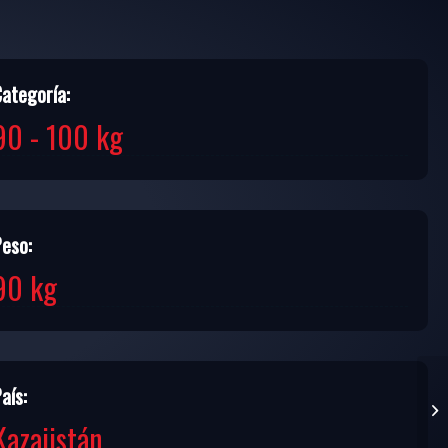
Categoría:
90 - 100 kg
Peso:
90 kg
aís:
Kazajistán