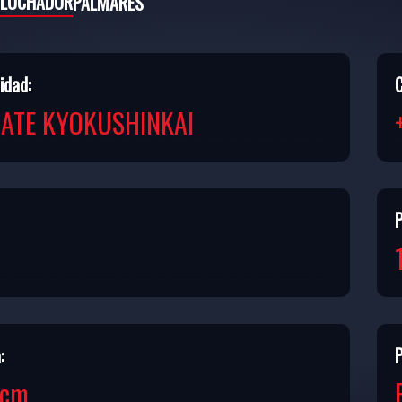
 LUCHADOR
PALMARÉS
idad:
ATE KYOKUSHINKAI
:
P
 cm