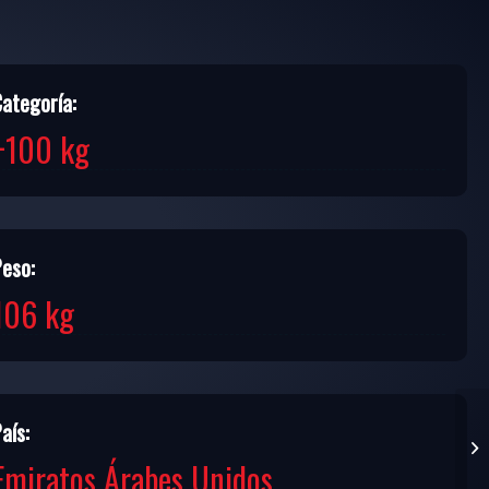
Categoría:
+100 kg
Peso:
106 kg
aís:
Emiratos Árabes Unidos