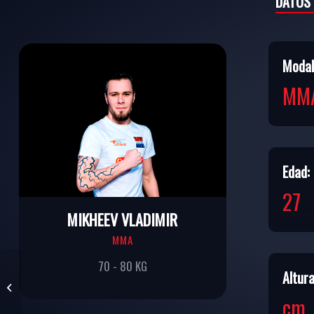
DATOS
Modal
MM
Edad:
27
MIKHEEV VLADIMIR
MMA
70 - 80 KG
Altura
KUSYLBEK ERNAT
MARATBEKULY
cm