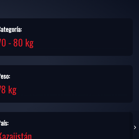
Categoría:
70 - 80 kg
Peso:
78 kg
aís:
Kazajistán