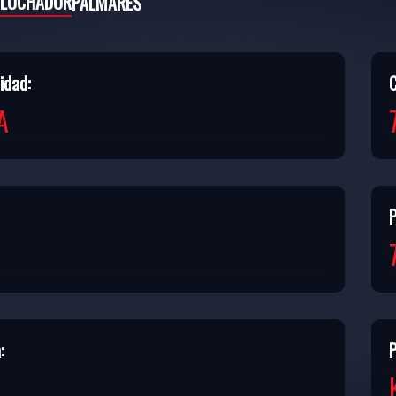
 LUCHADOR
PALMARÉS
idad:
A
:
P