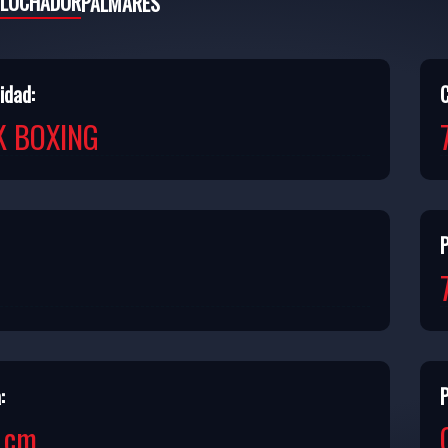
 LUCHADOR
PALMARÉS
idad:
K BOXING
:
P
2 cm