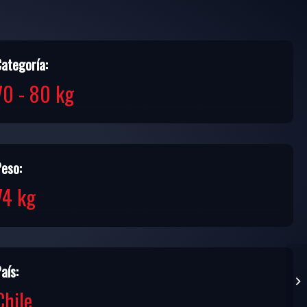
Categoría:
70 - 80 kg
Peso:
74 kg
aís:
Chile