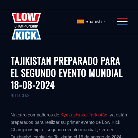
Spanish
▼
TAJIKISTAN PREPARADO PARA
EL SEGUNDO EVENTO MUNDIAL
18-08-2024
NOTICIAS
Nuestro compañeros de
Kyokushinkai Tajikistán
ya están
preparados para realizar su primer evento de Low Kick
Championship, el segundo evento mundial , será en
Dushanbé ,capital de Tajikistán el 18 de agosto de 2024,