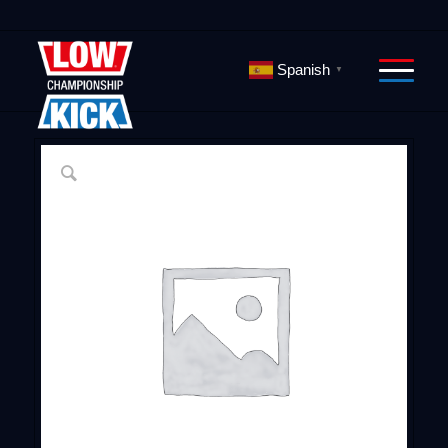
Spanish
▼