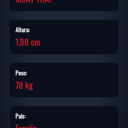
Altura:
1,80 cm
Peso:
78 kg
Pais: