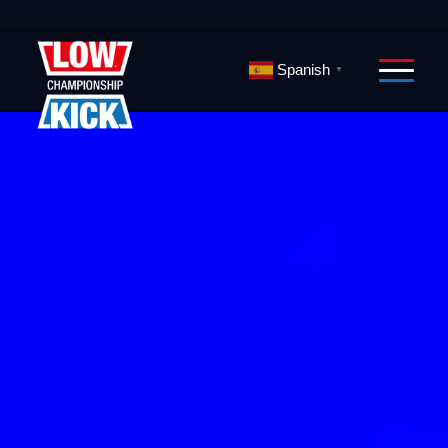
Spanish
▼