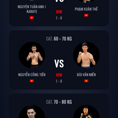
NGUYÊN TUÂN ANH /
PHẠM XUÂN THẾ
KARATE
WIN
1 - 0
CAT.
60 - 70 KG
VS
NGUYỄN CÔNG TIẾN
BÙI VĂN MIẾN
WIN
1 - 0
CAT.
70 - 80 KG