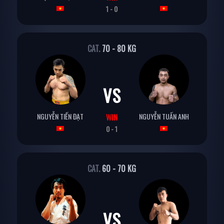
1 - 0
CAT.
70 - 80 KG
VS
NGUYỄN TIẾN ĐẠT
NGUYỄN TUẤN ANH
WIN
0 - 1
CAT.
60 - 70 KG
VS