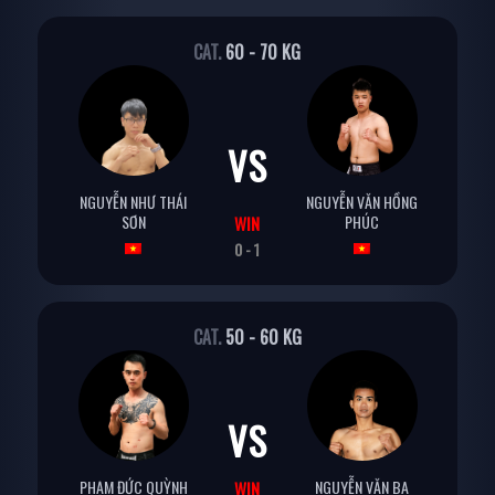
CAT.
60 - 70 KG
VS
NGUYỄN NHƯ THÁI
NGUYỄN VĂN HỒNG
SƠN
PHÚC
WIN
0 - 1
CAT.
50 - 60 KG
VS
PHẠM ĐỨC QUỲNH
NGUYỄN VĂN BA
WIN